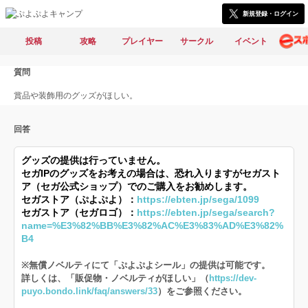
新規登録・ログイン
投稿
攻略
プレイヤー
サークル
イベント
質問
賞品や装飾用のグッズがほしい。
回答
グッズの提供は行っていません。
セガIPのグッズをお考えの場合は、恐れ入りますがセガスト
ア（セガ公式ショップ）でのご購入をお勧めします。
セガストア（ぷよぷよ）：
https://ebten.jp/sega/1099
セガストア（セガロゴ）：
https://ebten.jp/sega/search?
name=%E3%82%BB%E3%82%AC%E3%83%AD%E3%82%
B4
※無償ノベルティにて「ぷよぷよシール」の提供は可能です。
詳しくは、「販促物・ノベルティがほしい」（
https://dev-
puyo.bondo.link/faq/answers/33
）をご参照ください。