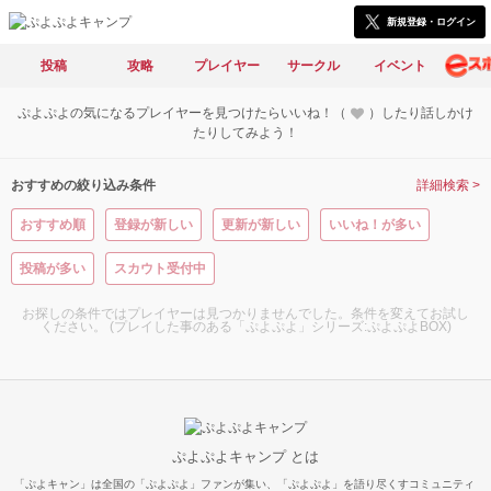
新規登録・ログイン
投稿
攻略
プレイヤー
サークル
イベント
ぷよぷよの気になるプレイヤーを見つけたらいいね！（
）したり話しかけ
たりしてみよう！
おすすめの絞り込み条件
詳細検索 >
おすすめ順
登録が新しい
更新が新しい
いいね！が多い
投稿が多い
スカウト受付中
お探しの条件ではプレイヤーは見つかりませんでした。条件を変えてお試し
ください。 (プレイした事のある「ぷよぷよ」シリーズ:ぷよぷよBOX)
ぷよぷよキャンプ とは
「ぷよキャン」は全国の「ぷよぷよ」ファンが集い、「ぷよぷよ」を語り尽くすコミュニティ