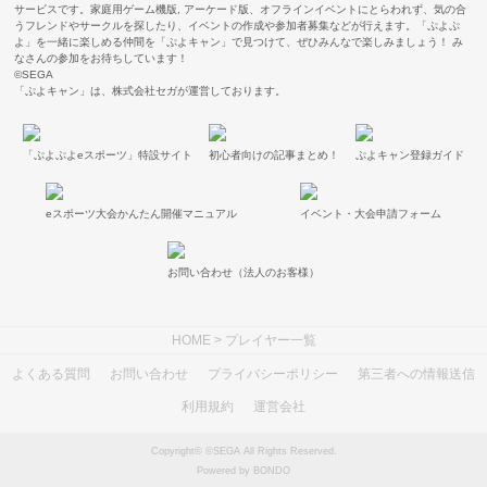
サービスです。家庭用ゲーム機版, アーケード版、オフラインイベントにとらわれず、気の合
うフレンドやサークルを探したり、イベントの作成や参加者募集などが行えます。「ぷよぷ
よ」を一緒に楽しめる仲間を「ぷよキャン」で見つけて、ぜひみんなで楽しみましょう！ み
なさんの参加をお待ちしています！
©SEGA
「ぷよキャン」は、株式会社セガが運営しております。
「ぷよぷよeスポーツ」特設サイト
初心者向けの記事まとめ！
ぷよキャン登録ガイド
eスポーツ大会かんたん開催マニュアル
イベント・大会申請フォーム
お問い合わせ（法人のお客様）
HOME
> プレイヤー一覧
よくある質問
お問い合わせ
プライバシーポリシー
第三者への情報送信
利用規約
運営会社
Copyright© ©SEGA All Rights Reserved.
Powered by BONDO