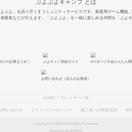
ぷよぷよキャンプ とは
よぷよ」を語り尽くすコミュニティサービスです。家庭用ゲーム機版,
者募集などが行えます。「ぷよぷよ」を一緒に楽しめる仲間を「ぷよキ
向けの記事まとめ！
ぷよキャン登録ガイド
eスポーツ大会かんたん
お問い合わせ（法人のお客様）
HOME
> プレイヤー一覧
お問い合わせ
プライバシーポリシー
第三者への情報送信
利
Copyright© ©SEGA All Rights Reserved.
Powered by BONDO