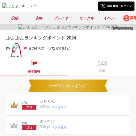
新規登録・ログイン
投稿
攻略
プレイヤー
サークル
イベント
27241
ぷよぷよランキングポイント 2024
by
セガeスポーツなかのひと
143
大会
基本情報
公式
シーズンランキング
ともくん
880 pt
内訳を見る
プロ
のらすけ
505 pt
内訳を見る
プロ