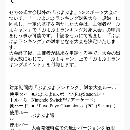
て
セガ公式大会以外の「ぷよぷよ」のeスポーツ大会に
ついて、「「ぷよぷよランキング対象大会」規約」に
同意し、一定の基準を満たした大会は、主催者が「ぷ
よキャン」で「ぷよぷよランキング対象大会」の申請
を行う事が可能です。申請をセガにて審査し、「ぷよ
ぷよランキング」の対象となる大会を決定いたしま
す。
大会終了後、主催者が結果を申請する事で、大会の出
場人数に応じて、「ぷよキャン」上で「ぷよぷよラン
キングポイント」を付与します。
対象期間内「ぷよぷよランキング」対象大会ルール
使用タイ
■ぷよぷよeスポーツ(PlayStation®4 /
トル・対
Nintendo Switch™ / アーケード)
象ハード
■『Puyo Puyo Champions』(PC（Steam）)
使用ルー
ぷよぷよ通
ル
使用バー
大会開催時点での最新バージョンを適用