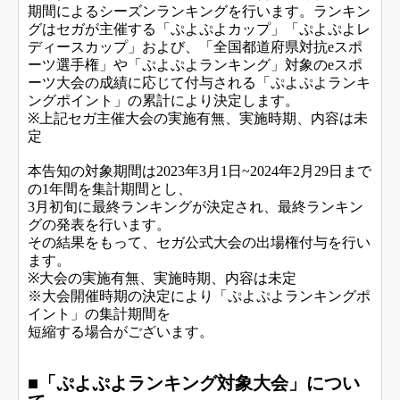
期間によるシーズンランキングを行います。ランキン
グはセガが主催する「ぷよぷよカップ」「ぷよぷよレ
ディースカップ」および、「全国都道府県対抗eスポ
ーツ選手権」や「ぷよぷよランキング」対象のeスポ
ーツ大会の成績に応じて付与される「ぷよぷよランキ
ングポイント」の累計により決定します。
※上記セガ主催大会の実施有無、実施時期、内容は未
定
本告知の対象期間は2023年3月1日~2024年2月29日まで
の1年間を集計期間とし、
3
月初旬に最終ランキングが決定され、最終ランキン
グの発表を行います。
その結果をもって、セガ公式大会の出場権付与を行い
ます。
※大会の実施有無、実施時期、内容は未定
※大会開催時期の決定により「ぷよぷよランキングポ
イント」の集計期間を
短縮する場合がございます。
■「ぷよぷよランキング対象大会」につい