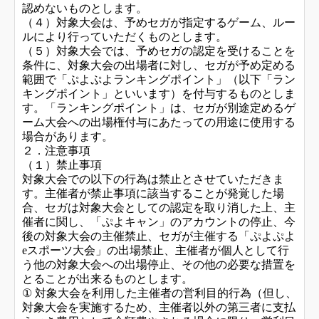
認めないものとします。
（４）対象大会は、予めセガが指定するゲーム、ルー
ルにより行っていただくものとします。
（５）対象大会では、予めセガの認定を受けることを
条件に、対象大会の出場者に対し、セガが予め定める
範囲で「ぷよぷよランキングポイント」（以下「ラン
キングポイント」といいます）を付与するものとしま
す。「ランキングポイント」は、セガが別途定めるゲ
ーム大会への出場権付与にあたっての用途に使用する
場合があります。
２．注意事項
（１）禁止事項
対象大会での以下の行為は禁止とさせていただきま
す。主催者が禁止事項に該当することが発覚した場
合、セガは対象大会としての認定を取り消した上、主
催者に関し、「ぷよキャン」のアカウントの停止、今
後の対象大会の主催禁止、セガが主催する「ぷよぷよ
eスポーツ大会」の出場禁止、主催者が個人として行
う他の対象大会への出場停止、その他の必要な措置を
とることが出来るものとします。
① 対象大会を利用した主催者の営利目的行為（但し、
対象大会を実施するため、主催者以外の第三者に支払