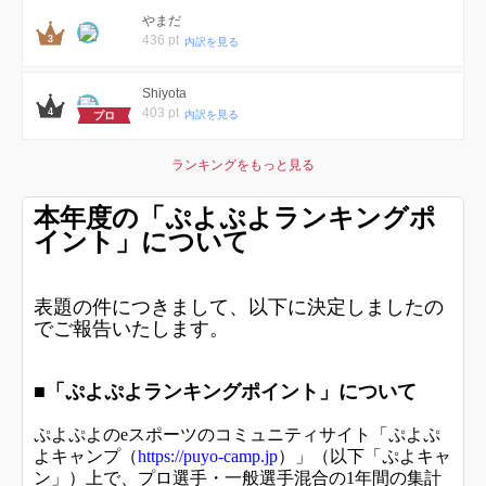
やまだ
436 pt
内訳を見る
Shiyota
403 pt
内訳を見る
プロ
ランキングをもっと見る
本年度の「ぷよぷよランキングポ
イント」について
表題の件につきまして、以下に決定しましたの
でご報告いたします。
■「ぷよぷよランキングポイント」について
ぷよぷよのeスポーツのコミュニティサイト「ぷよぷ
よキャンプ（
https://puyo-camp.jp
）」（以下「ぷよキャ
ン」）上で、プロ選手・一般選手混合の1年間の集計