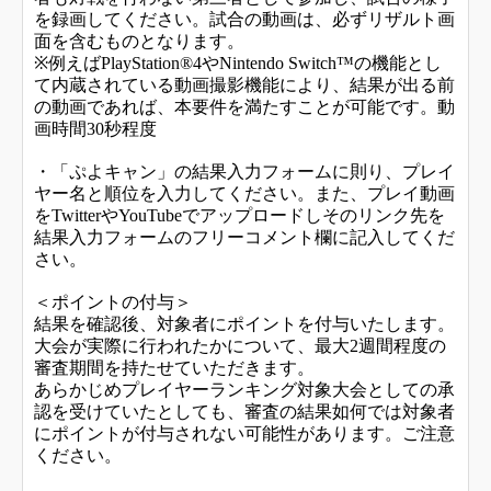
を録画してください。試合の動画は、必ずリザルト画
面を含むものとなります。
※例えばPlayStation®4やNintendo Switch™の機能とし
て内蔵されている動画撮影機能により、結果が出る前
の動画であれば、本要件を満たすことが可能です。動
画時間30秒程度
・「ぷよキャン」の結果入力フォームに則り、プレイ
ヤー名と順位を入力してください。また、プレイ動画
をTwitterやYouTubeでアップロードしそのリンク先を
結果入力フォームのフリーコメント欄に記入してくだ
さい。
＜ポイントの付与＞
結果を確認後、対象者にポイントを付与いたします。
大会が実際に行われたかについて、最大2週間程度の
審査期間を持たせていただきます。
あらかじめプレイヤーランキング対象大会としての承
認を受けていたとしても、審査の結果如何では対象者
にポイントが付与されない可能性があります。ご注意
ください。