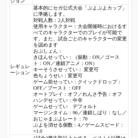
ジョン
基本的にセガ公式大会「ぷよぷよカップ」
に準拠します。
対戦人数：2人対戦
使用キャラクター：大会開催時におけるす
べてのキャラクターでのプレイが可能で
す。また、試合ごとのキャラクターの変更
を認めます
おぷしょん：
きほんせってい：（振動：ON／ゴース
ト：ON／連鎖アニメ：ON）
レギュレ
キーそうさせってい： 変更可
ーション
色ちょうせい：変更可
ゲーム前せってい：クイックドロップ：
OFF／ブースト：OFF
オートプレイ：オフ／れんさ予告：オフ
ハンデせってい：中辛
ゲームせってい デフォルト
マージンタイム：96／連鎖しばり：なし／
おじゃまぷよレート：70
ぷよを消せる個数：4／
ゲームスピード：
×1.0