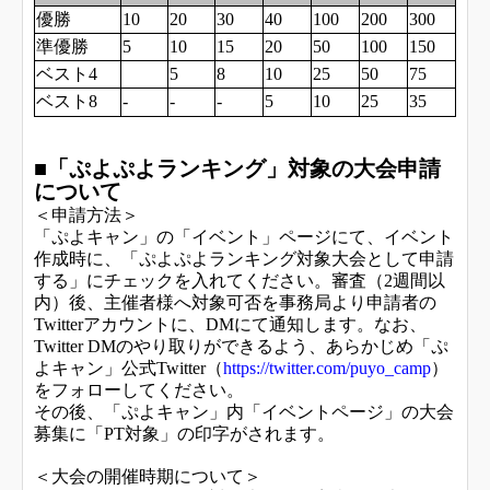
優勝
10
20
30
40
100
200
300
準優勝
5
10
15
20
50
100
150
ベスト4
5
8
10
25
50
75
ベスト8
-
-
-
5
10
25
35
■「ぷよぷよランキング」対象の大会申請
について
＜申請方法＞
「ぷよキャン」の「イベント」ページにて、イベント
作成時に、「ぷよぷよランキング対象大会として申請
する」にチェックを入れてください。審査（2週間以
内）後、主催者様へ対象可否を事務局より申請者の
Twitterアカウントに、DMにて通知します。なお、
Twitter DMのやり取りができるよう、あらかじめ「ぷ
よキャン」公式Twitter（
https://twitter.com/puyo_camp
）
をフォローしてください。
その後、「ぷよキャン」内「イベントページ」の大会
募集に「PT対象」の印字がされます。
＜大会の開催時期について＞