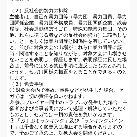
（２）反社会的勢力の排除
主催者は、自己が暴力団等（暴力団、暴力団員、暴力
団関係企業、暴力団準構成員、暴力団関係企業、総会
屋等、社会運動標ぼうゴロ、特殊知能暴力集団、その
他これらに準じる者などの反社会的勢力）に該当しな
いこと、もしくは暴力団等と関係性を有していないこ
と、並びに対象大会の出場がこれらに暴力団等に該
当・関連することを知りながら、対象大会に出場させ
ないことを表明し、保証します。表明保証に反した場
合は、前号に定める禁止事項に違反したものとみなし
たうえ、セガは同様の措置をとることができるものと
します。
（３）免責事項
① 対象大会内で事故、事件などが発生した場合、セ
ガでは一切の責任を負いかねます。
② 参加プレイヤー同士のトラブルが発生した場合、主
催者および当事者間において処理・解決していただく
ものとし、セガでは一切の責任を負いかねます。
③ 「ぷよぷよランキング」及び「ランキングポイン
ト」は予告なく変更又は廃止する場合がありますの
で、予めご了承の上、対象大会を開催ください。