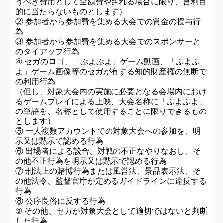
うべき費用として全額費やされる場合に限り、営利目
的に当たらないものとします）
② 参加者から参加費を集める大会での賞金の授与行
為
③ 参加者から参加費を集める大会でのスポンサーと
のタイアップ行為
④ セガのロゴ、「ぷよぷよ」ゲーム動画、「ぷよぷ
よ」ゲーム画像等のセガが有する知的財産権の無断で
の利用行為
（但し、対象大会内の実施に必要となる会場内におけ
るゲームプレイによる上映、大会名称に「ぷよぷよ」
の単語を、名称として使用することに限りできるもの
とします）
⑤ 一人複数アカウントでの対象大会への参加を、明
示又は黙示で認める行為
⑥ 出場者による談合、対戦の不正なやりなおし、そ
の他不正行為を明示又は黙示で認める行為
⑦ 刑法上の賭博行為または風営法、景品表示法、そ
の他法令、監督官庁が定めるガイドラインに違反する
行為
⑧ 公序良俗に反する行為
⑨ その他、セガが対象大会として適切ではないと判断
した行為