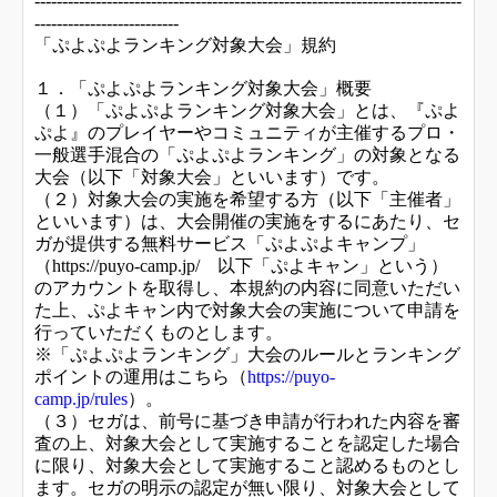
-----------------------------------------------------------------------------
--------------------------
「ぷよぷよランキング対象大会」規約
１．「ぷよぷよランキング対象大会」概要
（１）「ぷよぷよランキング対象大会」とは、『ぷよ
ぷよ』のプレイヤーやコミュニティが主催するプロ・
一般選手混合の「ぷよぷよランキング」の対象となる
大会（以下「対象大会」といいます）です。
（２）対象大会の実施を希望する方（以下「主催者」
といいます）は、大会開催の実施をするにあたり、セ
ガが提供する無料サービス「ぷよぷよキャンプ」
（https://puyo-camp.jp/ 以下「ぷよキャン」という）
のアカウントを取得し、本規約の内容に同意いただい
た上、ぷよキャン内で対象大会の実施について申請を
行っていただくものとします。
※「ぷよぷよランキング」大会のルールとランキング
ポイントの運用はこちら（
https://puyo-
camp.jp/rules
）。
（３）セガは、前号に基づき申請が行われた内容を審
査の上、対象大会として実施することを認定した場合
に限り、対象大会として実施すること認めるものとし
ます。セガの明示の認定が無い限り、対象大会として