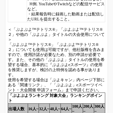
※例. YouTubeやTwitchなどの配信サービス
など。
・結果報告時に録画した動画または配信し
たURLを提出すること。
＜「ぷよぷよ™テトリス®」「ぷよぷよ™テトリス®
２」や他の「ぷよぷよ」タイトルの大会使用について
＞
「ぷよぷよ™テトリス®」「ぷよぷよ™テトリス®
２」についても使用は可能ですが、他社版権を含みま
すので、使用許諾が必要なため、別の申請が必要で
す。また、その他の「ぷよぷよ」タイトルの使用を希
望する場合、基本的に『ぷよぷよeスポーツ』の使用
を推奨しますが、検討の上特例を認める事がありま
す。
使用を希望する場合は「ぷよキャン」内ページ下部に
ある「関連リンク」、「「ぷよぷよ」eスポーツイベ
ント・大会開催 申請フォーム」まで申請ください。
「ぷよぷよランキング 対象大会」ランキングポイン
ト
100
人
200
人
300
人
出場人数
16
人~
32
人~
48
人~
64
人~
~
~
~