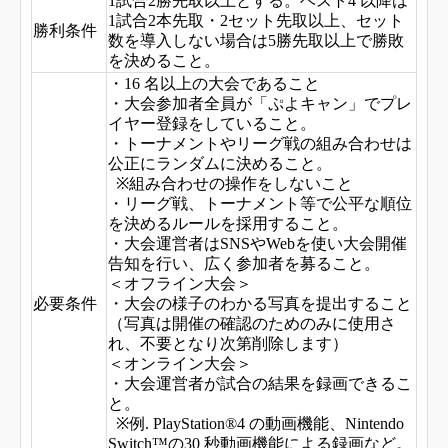
1
試合2勝先取以上とする。ベスト4 以降は
1試合2本先取・2セット先取以上、セット
勝利条件
数を導入しない場合は5勝先取以上で勝敗
を決めること。
・16 名以上の大会であること
・大会参加者全員が「ぷよキャン」でプレ
イヤー登録をしていること。
・トーナメントやリーグ戦の組み合わせは
公正にランダムに決めること。
※組み合わせの操作をしないこと
・リーグ戦、トーナメント等で公平な順位
を決めるルールを採用すること。
・大会運営者はSNSやWebを使い大会開催
告知を行い、広く参加者を募ること。
＜オフライン大会＞
必要条件
・大会の様子のわかる写真を提出すること
（写真は開催の確認のためのみに使用さ
れ、不要となり次第削除します）
＜オンライン大会＞
・大会運営者が試合の結果を録画できるこ
と。
※例. PlayStation®4 の動画機能、Nintendo
Switch™の30 秒動画機能による録画など。