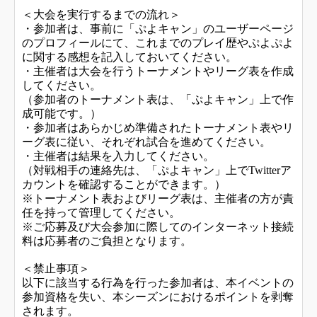
＜大会を実行するまでの流れ＞
・参加者は、事前に「ぷよキャン」のユーザーページ
のプロフィールにて、これまでのプレイ歴やぷよぷよ
に関する感想を記入しておいてください。
・主催者は大会を行うトーナメントやリーグ表を作成
してください。
（参加者のトーナメント表は、「ぷよキャン」上で作
成可能です。）
・参加者はあらかじめ準備されたトーナメント表やリ
ーグ表に従い、それぞれ試合を進めてください。
・主催者は結果を入力してください。
（対戦相手の連絡先は、「ぷよキャン」上でTwitterア
カウントを確認することができます。）
※トーナメント表およびリーグ表は、主催者の方が責
任を持って管理してください。
※ご応募及び大会参加に際してのインターネット接続
料は応募者のご負担となります。
＜禁止事項＞
以下に該当する行為を行った参加者は、本イベントの
参加資格を失い、本シーズンにおけるポイントを剥奪
されます。