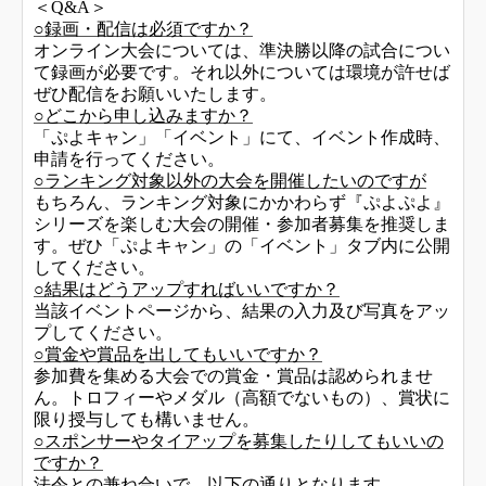
＜Q&A＞
○録画・配信は必須ですか？
オンライン大会については、準決勝以降の試合につい
て録画が必要です。それ以外については環境が許せば
ぜひ配信をお願いいたします。
○どこから申し込みますか？
「ぷよキャン」「イベント」にて、イベント作成時、
申請を行ってください。
○ランキング対象以外の大会を開催したいのですが
もちろん、ランキング対象にかかわらず『ぷよぷよ』
シリーズを楽しむ大会の開催・参加者募集を推奨しま
す。ぜひ「ぷよキャン」の「イベント」タブ内に公開
してください。
○結果はどうアップすればいいですか？
当該イベントページから、結果の入力及び写真をアッ
プしてください。
○賞金や賞品を出してもいいですか？
参加費を集める大会での賞金・賞品は認められませ
ん。トロフィーやメダル（高額でないもの）、賞状に
限り授与しても構いません。
○スポンサーやタイアップを募集したりしてもいいの
ですか？
法令との兼ね合いで、以下の通りとなります。