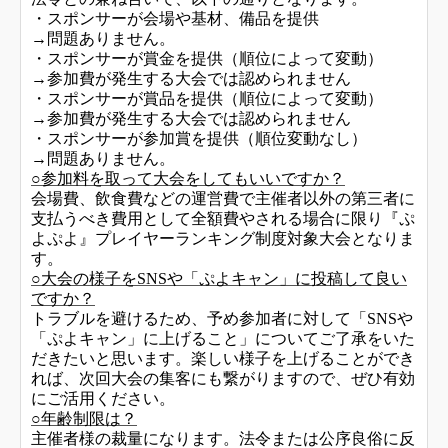
・スポンサーが会場や基材、備品を提供
→問題ありません。
・スポンサーが賞金を提供（順位によって変動）
→参加費が発生する大会では認められません
・スポンサーが賞品を提供（順位によって変動）
→参加費が発生する大会では認められません
・スポンサーが参加賞を提供（順位変動なし）
→問題ありません。
○参加料を取って大会をしてもいいですか？
会場費、飲食費などの運営費で主催者以外の第三者に
支払うべき費用として全額費やされる場合に限り『ぷ
よぷよ』プレイヤーランキング制度対象大会となりま
す。
○大会の様子をSNSや「ぷよキャン」に投稿して良い
ですか？
トラブルを避けるため、予め参加者に対して「SNSや
「ぷよキャン」に上げること」についてご了承をいた
だきたいと思います。楽しい様子を上げることができ
れば、次回大会の集客にも繋がりますので、ぜひ有効
にご活用ください。
○年齢制限は？
主催者様の裁量になります。法令または公序良俗に反