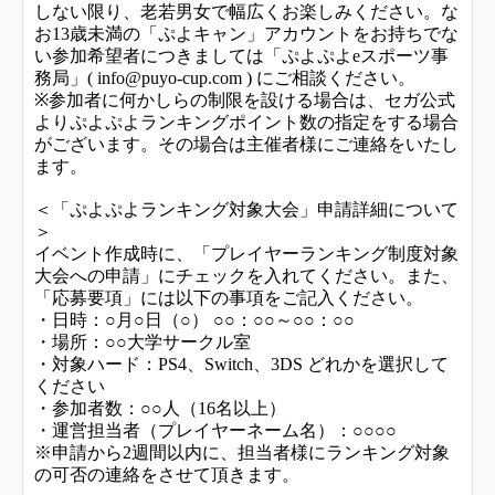
しない限り、老若男女で幅広くお楽しみください。な
お13歳未満の「ぷよキャン」アカウントをお持ちでな
い参加希望者につきましては「ぷよぷよeスポーツ事
務局」( info@puyo-cup.com ) にご相談ください。
※参加者に何かしらの制限を設ける場合は、セガ公式
よりぷよぷよランキングポイント数の指定をする場合
がございます。その場合は主催者様にご連絡をいたし
ます。
＜「ぷよぷよランキング対象大会」申請詳細について
＞
イベント作成時に、「プレイヤーランキング制度対象
大会への申請」にチェックを入れてください。また、
「応募要項」には以下の事項をご記入ください。
・日時：○月○日（○） ○○：○○～○○：○○
・場所：○○大学サークル室
・対象ハード：PS4、Switch、3DS どれかを選択して
ください
・参加者数：○○人（16名以上）
・運営担当者（プレイヤーネーム名）：○○○○
※申請から2週間以内に、担当者様にランキング対象
の可否の連絡をさせて頂きます。