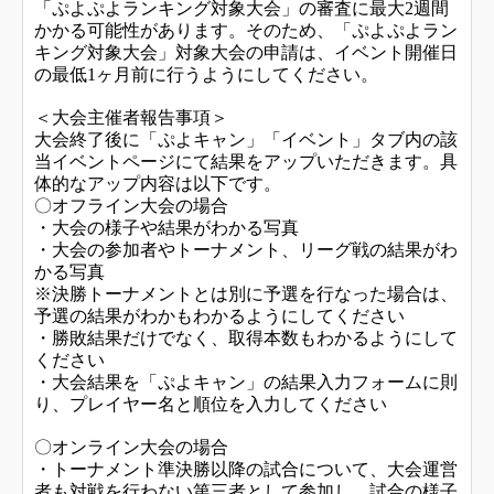
「ぷよぷよランキング対象大会」の審査に最大2週間
かかる可能性があります。そのため、「ぷよぷよラン
キング対象大会」対象大会の申請は、イベント開催日
の最低1ヶ月前に行うようにしてください。
＜大会主催者報告事項＞
大会終了後に「ぷよキャン」「イベント」タブ内の該
当イベントページにて結果をアップいただきます。具
体的なアップ内容は以下です。
〇オフライン大会の場合
・大会の様子や結果がわかる写真
・大会の参加者やトーナメント、リーグ戦の結果がわ
かる写真
※決勝トーナメントとは別に予選を行なった場合は、
予選の結果がわかもわかるようにしてください
・勝敗結果だけでなく、取得本数もわかるようにして
ください
・大会結果を「ぷよキャン」の結果入力フォームに則
り、プレイヤー名と順位を入力してください
〇オンライン大会の場合
・トーナメント準決勝以降の試合について、大会運営
者も対戦を行わない第三者として参加し、試合の様子