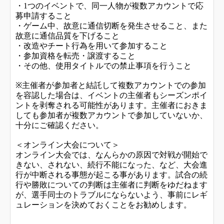
・1つのイベントで、同一人物が複数アカウントで応
募申請すること
・ゲーム中、故意に通信切断を発生させること、また
故意に通信品質を下げること
・改造やチート行為を用いて参加すること
・参加資格を転売・譲渡すること
・その他、使用タイトルでの禁止事項を行うこと
※主催者が参加者と結託して複数アカウントでの参加
を容認した場合は、イベントの主催者もシーズンポイ
ントを剥奪される可能性があります。主催者におきま
しても参加者が複数アカウントで参加していないか、
十分にご確認ください。
＜オンライン大会について＞
オンライン大会では、なんらかの原因で対戦が開始で
きない、されない、続行不能になった、など、大会進
行が中断される事態が起こる事があります。試合の続
行や勝敗についての判断は主催者に判断をゆだねます
が、選手同士のトラブルにならないよう、事前にレギ
ュレーションを決めておくことをお勧めします。