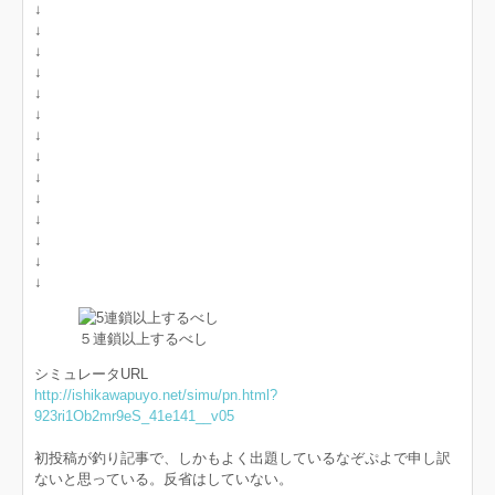
↓
↓
↓
↓
↓
↓
↓
↓
↓
↓
↓
↓
↓
↓
５連鎖以上するべし
シミュレータURL
http://ishikawapuyo.net/simu/pn.html?
923ri1Ob2mr9eS_41e141__v05
初投稿が釣り記事で、しかもよく出題しているなぞぷよで申し訳
ないと思っている。反省はしていない。