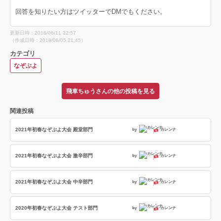
回答を知りたい方はツイッターでDMでもください。
更新日時：2018/06/11 22:57
（作成日時：2018/06/05 21:45）
カテゴリ
なぞぷよ
飛車ちゅうさんの他の投稿を見る
関連投稿
2021年初春なぞぷよ大会 殿堂部門
by
カレンナ
2021年初春なぞぷよ大会 激辛部門
by
カレンナ
2021年初春なぞぷよ大会 中辛部門
by
カレンナ
2020年初春なぞぷよ大会 テスト部門
by
カレンナ