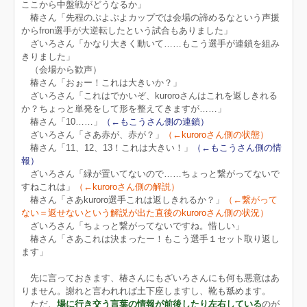
ここから中盤戦がどうなるか」
椿さん「先程のぷよぷよカップでは会場の諦めるなという声援
からfron選手が大逆転したという試合もありました」
ざいろさん「かなり大きく動いて……もこう選手が連鎖を組み
きりました」
（会場から歓声）
椿さん「おぉー！これは大きいか？」
ざいろさん「これはでかいぞ、kuroroさんはこれを返しきれる
か？ちょっと単発をして形を整えてきますが……」
椿さん「10……」
（←もこうさん側の連鎖）
ざいろさん「さあ赤が、赤が？」
（←kuroroさん側の状態）
椿さん「11、12、13！これは大きい！」
（←もこうさん側の情
報）
ざいろさん「緑が置いてないので……ちょっと繋がってないで
すねこれは」
（←kuroroさん側の解説）
椿さん「さあkuroro選手これは返しきれるか？」
（←繋がって
ない＝返せないという解説が出た直後のkuroroさん側の状況）
ざいろさん「ちょっと繋がってないですね。惜しい」
椿さん「さあこれは決まったー！もこう選手１セット取り返し
ます」
先に言っておきます、椿さんにもざいろさんにも何も悪意はあ
りません。謝れと言われれば土下座しますし、靴も舐めます。
ただ、
場に行き交う言葉の情報が前後したり左右している
のが