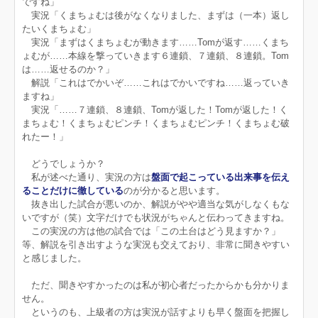
ですね」
実況「くまちょむは後がなくなりました、まずは（一本）返し
たいくまちょむ」
実況「まずはくまちょむが動きます……Tomが返す……くまち
ょむが……本線を撃っていきます６連鎖、７連鎖、８連鎖。Tom
は……返せるのか？」
解説「これはでかいぞ……これはでかいですね……返っていき
ますね」
実況「……７連鎖、８連鎖、Tomが返した！Tomが返した！く
まちょむ！くまちょむピンチ！くまちょむピンチ！くまちょむ破
れたー！」
どうでしょうか？
私が述べた通り、実況の方は
盤面で起こっている出来事を伝え
ることだけに徹している
のが分かると思います。
抜き出した試合が悪いのか、解説がやや適当な気がしなくもな
いですが（笑）文字だけでも状況がちゃんと伝わってきますね。
この実況の方は他の試合では「この土台はどう見ますか？」
等、解説を引き出すような実況も交えており、非常に聞きやすい
と感じました。
ただ、聞きやすかったのは私が初心者だったからかも分かりま
せん。
というのも、上級者の方は実況が話すよりも早く盤面を把握し