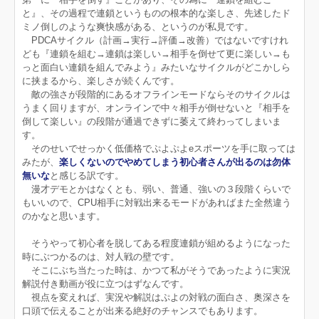
と』、その過程で連鎖というものの根本的な楽しさ、先述したド
ミノ倒しのような爽快感がある、というのが私見です。
PDCAサイクル（計画→実行→評価→改善）ではないですけれ
ども『連鎖を組む→連鎖は楽しい→相手を倒せて更に楽しい→も
っと面白い連鎖を組んでみよう』みたいなサイクルがどこかしら
に挟まるから、楽しさが続くんです。
敵の強さが段階的にあるオフラインモードならそのサイクルは
うまく回りますが、オンラインで中々相手が倒せないと『相手を
倒して楽しい』の段階が通過できずに萎えて終わってしまいま
す。
そのせいでせっかく低価格でぷよぷよeスポーツを手に取っては
みたが、
楽しくないのでやめてしまう初心者さんが出るのは勿体
無いな
と感じる訳です。
漫才デモとかはなくとも、弱い、普通、強いの３段階くらいで
もいいので、CPU相手に対戦出来るモードがあればまた全然違う
のかなと思います。
そうやって初心者を脱してある程度連鎖が組めるようになった
時にぶつかるのは、対人戦の壁です。
そこにぶち当たった時は、かつて私がそうであったように実況
解説付き動画が役に立つはずなんです。
視点を変えれば、実況や解説はぷよの対戦の面白さ、奥深さを
口頭で伝えることが出来る絶好のチャンスでもあります。