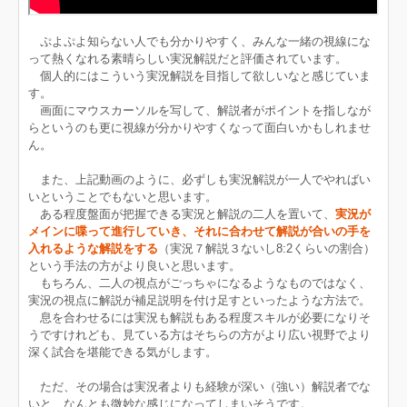
ぷよぷよ知らない人でも分かりやすく、みんな一緒の視線にな
って熱くなれる素晴らしい実況解説だと評価されています。
個人的にはこういう実況解説を目指して欲しいなと感じていま
す。
画面にマウスカーソルを写して、解説者がポイントを指しなが
らというのも更に視線が分かりやすくなって面白いかもしれませ
ん。
また、上記動画のように、必ずしも実況解説が一人でやればい
いということでもないと思います。
ある程度盤面が把握できる実況と解説の二人を置いて、
実況が
メインに喋って進行していき、それに合わせて解説が合いの手を
入れるような解説をする
（実況７解説３ないし8:2くらいの割合）
という手法の方がより良いと思います。
もちろん、二人の視点がごっちゃになるようなものではなく、
実況の視点に解説が補足説明を付け足すといったような方法で。
息を合わせるには実況も解説もある程度スキルが必要になりそ
うですけれども、見ている方はそちらの方がより広い視野でより
深く試合を堪能できる気がします。
ただ、その場合は実況者よりも経験が深い（強い）解説者でな
いと、なんとも微妙な感じになってしまいそうです。