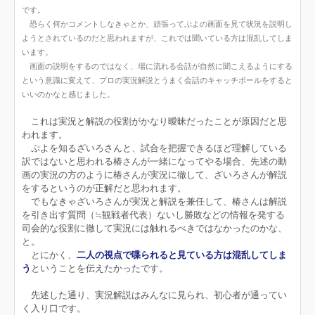
です。
恐らく何かコメントしなきゃとか、頑張ってぷよの画面を見て状況を説明し
ようとされているのだと思われますが、これでは聞いている方は混乱してしま
います。
画面の説明をするのではなく、場に流れる会話が自然に聞こえるようにする
という意識に変えて、プロの実況解説とうまく会話のキャッチボールをすると
いいのかなと感じました。
これは実況と解説の役割がかなり曖昧だったことが原因だと思
われます。
ぷよを知るざいろさんと、試合を把握できるほど理解している
訳ではないと思われる椿さんが一緒になってやる場合、先述の動
画の実況の方のように椿さんが実況に徹して、ざいろさんが解説
をするというのが正解だと思われます。
でもなきゃざいろさんが実況と解説を兼任して、椿さんは解説
を引き出す質問（≒観戦者代表）ないし勝敗などの情報を発する
司会的な役割に徹して実況には触れるべきではなかったのかな、
と。
とにかく、
二人の視点で喋られると見ている方は混乱してしま
う
ということを伝えたかったです。
先述した通り、実況解説はみんなに見られ、初心者が通ってい
く入り口です。