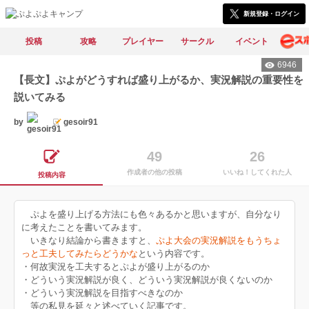
新規登録・ログイン
投稿
攻略
プレイヤー
サークル
イベント
6946
【長文】ぷよがどうすれば盛り上がるか、実況解説の重要性を
説いてみる
by
gesoir91
49
26
作成者の他の投稿
いいね！してくれた人
投稿内容
ぷよを盛り上げる方法にも色々あるかと思いますが、自分なり
に考えたことを書いてみます。
いきなり結論から書きますと、
ぷよ大会の実況解説をもうちょ
っと工夫してみたらどうかな
という内容です。
・何故実況を工夫するとぷよが盛り上がるのか
・どういう実況解説が良く、どういう実況解説が良くないのか
・どういう実況解説を目指すべきなのか
等の私見を延々と述べていく記事です。