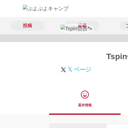
投稿
攻略
Tspi
𝕏 ページ
基本情報