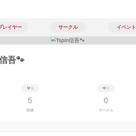
プレイヤー
サークル
イベント
n信吾🐾
8
0
5
0
投稿
サークル