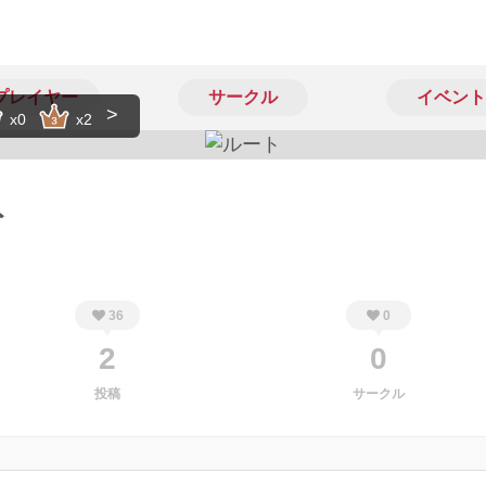
プレイヤー
サークル
イベント
x0
x2
ト
36
0
2
0
投稿
サークル