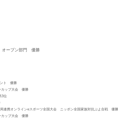
）
スタ オープン部門 優勝
メント 優勝
サミーカップ大会 優勝
第3位
勝
レビ各局連携オンラインeスポーツ全国大会 ニッポン全国家族対抗ぷよ合戦 優
サミーカップ大会 優勝