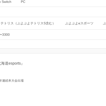
o Switch
PC
よテトリス（ぷよぷよテトリスS含む）
ぷよぷよeスポーツ
〜3300
esports』
年連続本大会出場
）
）