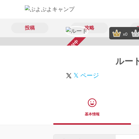
投稿
攻略
x0
スカウト受付中
ルー
𝕏 ページ
基本情報