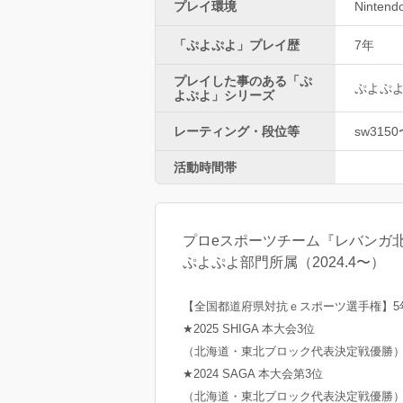
プレイ環境
Nintend
「ぷよぷよ」プレイ歴
7年
プレイした事のある「ぷ
ぷよぷ
よぷよ」シリーズ
レーティング・段位等
sw3150
活動時間帯
プロeスポーツチーム『レバンガ北海道
ぷよぷよ部門所属（2024.4〜）
【全国都道府県対抗ｅスポーツ選手権】5
★2025 SHIGA 本大会3位
（北海道・東北ブロック代表決定戦優勝
★2024 SAGA 本大会第3位
（北海道・東北ブロック代表決定戦優勝