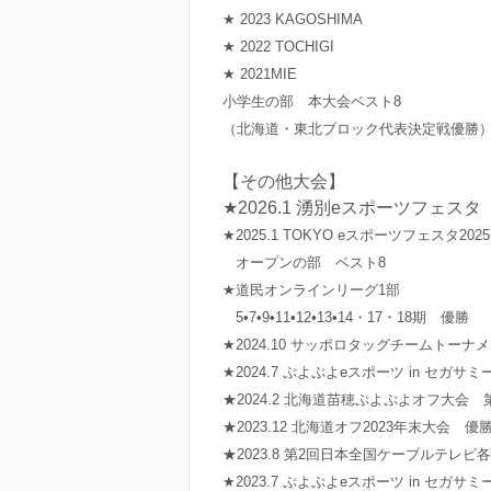
★ 2023 KAGOSHIMA
★ 2022 TOCHIGI
★ 2021MIE
小学生の部 本大会ベスト8
（北海道・東北ブロック代表決定戦優勝
【その他大会】
★2026.1 湧別eスポーツフェ
★2025.1 TOKYO eスポーツフェスタ2025
オープンの部 ベスト8
★道民オンラインリーグ1部
5•7•9•11•12•13•14・17・18期 優勝
★2024.10 サッポロタッグチームトーナ
★2024.7 ぷよぷよeスポーツ in セガ
★2024.2 北海道苗穂ぷよぷよオフ大会 
★2023.12
北海道オフ2023
年末大会 優
★2023.8 第2回日本全国ケーブルテ
★2023.7 ぷよぷよeスポーツ in セガ