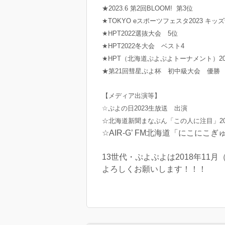
★2023.6 第2回BLOOM! 第3位
★TOKYO eスポーツフェスタ2023 キッ
★HPT2022選抜大会 5位
★HPT2022冬大会 ベスト4
★HPT（北海道ぷよぷよトーナメント）2
★第21回彗星ぷよ杯 初中級大会 優勝
【メディア出演等】
☆ぷよの日2023生放送 出演
☆北海道新聞まなぶん「この人に注目」2024
☆AIR-G’ FM北海道「にこにこぎゅ
13世代・ぷよぷよは2018年11
よろしくお願いします！！！