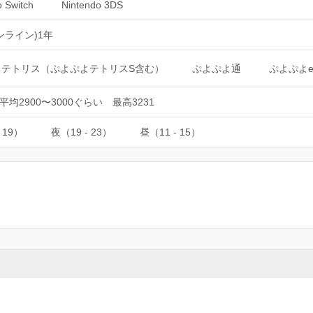
o Switch
Nintendo 3DS
ンライン)1年
よテトリス（ぷよぷよテトリスS含む）
ぷよぷよ通
ぷよぷよ
h通平均2900〜3000ぐらい 最高3231
 19）
夜（19 - 23）
昼（11 - 15）