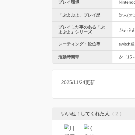
プレイ環境
Nintend
「ぷよぷよ」プレイ歴
対人(オ
プレイした事のある「ぷ
ぷよぷ
よぷよ」シリーズ
レーティング・段位等
switc
活動時間帯
夕（15 -
2025/11/24更新
いいね！してくれた人
（ 2 ）