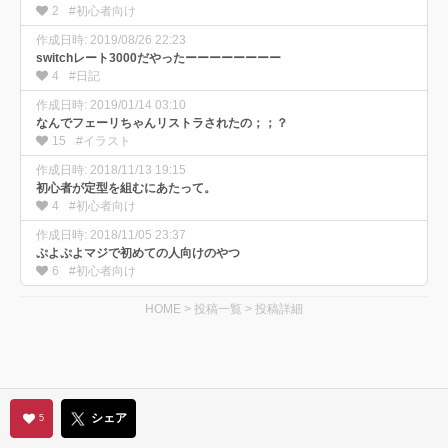
2
#初心者向け
作成日時: 2019/08/26 22:23
switchレート3000だやったーーーーーーーー
4
#日記
作成日時: 2019/01/14 03:10
なんでフェーリちゃんリストラされたの；；？
15
#イラスト
作成日時: 2018/11/13 19:15
初心者が定型を組むにあたって。
4
#初心者向け
作成日時: 2018/11/05 23:37
ぷよぷよマジで初めての人向けのやつ
6
#初心者向け
HOME
>
投稿一覧
>
投稿詳細
シェア
5