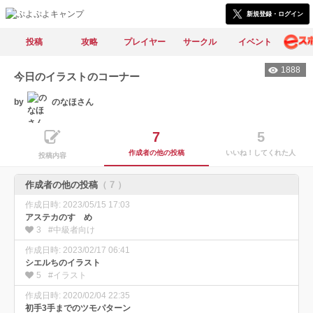
新規登録・ログイン
投稿
攻略
プレイヤー
サークル
イベント
1888
今日のイラストのコーナー
by
のなほさん
7
5
作成者の他の投稿
いいね！してくれた人
投稿内容
作成者の他の投稿
（ 7 ）
作成日時: 2023/05/15 17:03
アステカのすゝめ
3
#中級者向け
作成日時: 2023/02/17 06:41
シエルちのイラスト
5
#イラスト
作成日時: 2020/02/04 22:35
初手3手までのツモパターン