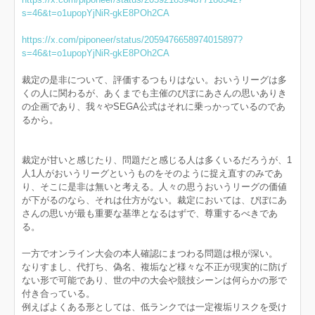
s=46&t=o1upopYjNiR-gkE8POh2CA
https://x.com/piponeer/status/2059476658974015897?
s=46&t=o1upopYjNiR-gkE8POh2CA
裁定の是非について、評価するつもりはない。おいうリーグは多
くの人に関わるが、あくまでも主催のぴぽにあさんの思いありき
の企画であり、我々やSEGA公式はそれに乗っかっているのであ
るから。
裁定が甘いと感じたり、問題だと感じる人は多くいるだろうが、1
人1人がおいうリーグというものをそのように捉え直すのみであ
り、そこに是非は無いと考える。人々の思うおいうリーグの価値
が下がるのなら、それは仕方がない。裁定においては、ぴぽにあ
さんの思いが最も重要な基準となるはずで、尊重するべきであ
る。
一方でオンライン大会の本人確認にまつわる問題は根が深い。
なりすまし、代打ち、偽名、複垢など様々な不正が現実的に防げ
ない形で可能であり、世の中の大会や競技シーンは何らかの形で
付き合っている。
例えばよくある形としては、低ランクでは一定複垢リスクを受け