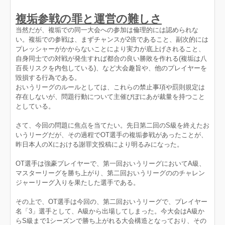
複垢参戦の罪と運営の難しさ
当然だが、複垢での同一大会への参加は倫理的には認められな
い。複垢での参戦は、まずチャンスが2倍であること、副次的には
プレッシャーがかからないことにより実力が底上げされること、
自身同士での対戦が発生すれば都合の良い勝敗を作れる(複垢は八
百長リスクを内包している)、など大会趣旨や、他のプレイヤーを
毀損する行為である。
おいうリーグのルールとしては、これらの禁止事項や罰則規定は
存在しないが、問題行動について主催ぴぽにあが裁量を持つこと
としている。
さて、今回の問題に焦点を当てたい。先日第二回のS級を終えたお
いうリーグだが、その過程でOT選手の複垢参戦があったことが、
昨日本人のXにおける謝罪文投稿により明るみになった。
OT選手は強豪プレイヤーで、第一回おいうリーグにおいてA級、
マスターリーグを勝ち上がり、第二回おいうリーグののチャレン
ジャーリーグ入りを果たした選手である。
その上で、OT選手は今回の、第二回おいうリーグで、プレイヤー
名「3」選手として、A級から出場してしまった。今大会はA級か
らS級まで1シーズンで勝ち上がれる大会構造となっており、その