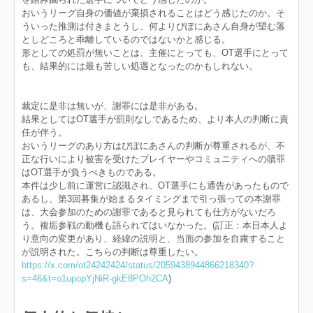
おいうリーグ自身の価値が棄損されることはどう感じたのか。そ
ういった推測は付きまとうし、何よりぴぽにあさん自身が望む落
としどころと乖離しているのではないかと感じる。
形としての処罰が無いことは、主催にとっても、OT選手にとって
も、結果的には最も苦しい処遇となったのかもしれない。
裁定に是非は無いが、謝罪には是非がある。
結果としてはOT選手が罰則なしであるため、より本人の判断に責
任が伴う。
おいうリーグのあり方はぴぽにあさんの判断が尊重されるが、不
正な行いにより被害を受けたプレイヤーやコミュニティへの贖罪
はOT選手が負うべきものである。
本件は少し前に運営に認識され、OT選手にも通告があったもので
あるし、第3回募集が始まるタイミングまで引っ張っての本謝罪
は、大会参加のための謝罪であると見られても仕方がないだろ
う。複垢参戦の動機も語られてはいなかった。(訂正：本日本人よ
り意向の変更があり、経緯の説明と、当面の参加を自粛すること
が説明された。こちらの判断は尊重したい。
https://x.com/ot24242424/status/2059438944866218340?
s=46&t=o1upopYjNiR-gkE8POh2CA
)