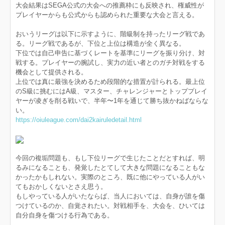
大会結果はSEGA公式の大会への推薦枠にも反映され、権威性が
プレイヤーからも公式からも認められた重要な大会と言える。
おいうリーグは以下に示すように、階級制を持ったリーグ戦であ
る。リーグ戦であるが、下位と上位は構造が全く異なる。
下位では自己申告に基づくレートを基準にリーグを振り分け、対
戦する。プレイヤーの腕試し、実力の近い者とのガチ対戦をする
機会として提供される。
上位では真に最強を決めるため段階的な措置が計られる。最上位
のS級に挑むにはA級、マスター、チャレンジャーとトッププレイ
ヤーが凌ぎを削る戦いで、半年〜1年を通じて勝ち抜かねばならな
い。
https://oiuleague.com/dai2kairuledetail.html
今回の複垢問題も、もし下位リーグで生じたことだとすれば、明
るみになることも、発覚したとてして大きな問題になることもな
かったかもしれない。実際のところ、既に他にやっている人がい
てもおかしくないとさえ思う。
もしやっている人がいたならば、当人においては、自身が誰を傷
つけているのか、自覚されたい。対戦相手を、大会を、ひいては
自分自身を傷つける行為である。