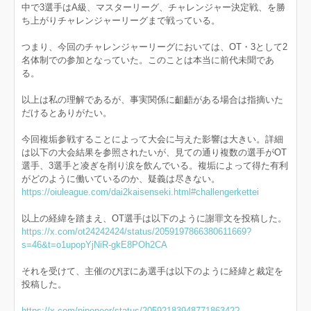
中で3選手はA級、マスターリーグ、チャレンジャー決定戦、を勝
ち上がりチャレンジャーリーグまで戦っている。
つまり、今回のチャレンジャーリーグにおいては、OT・3として2
名体制での参加となっていた。このことは本当に前代未聞であ
る。
以上は私の理解であるが、事実関係に齟齬がある場合は指摘いた
だけるとありがたい。
今回複垢参戦することによって大会に与えた影響は大きい。詳細
は以下の大会結果を参照されたいが、見ての通り複数の選手がOT
選手、3選手と凌ぎを削り涙を飲んでいる。複垢によって得た有利
がどのように働いているのか、疑義は尽きない。
https://oiuleague.com/dai2kaisenseki.html#challengerkettei
以上の経緯を踏まえ、OT選手は以下のように謝罪文を投稿した。
https://x.com/ot24242424/status/2059197866380611669?
s=46&t=o1upopYjNiR-gkE8POh2CA
それを受けて、主催のぴぽにあ選手は以下のように経緯と裁定を
投稿した。
https://x.com/piponeer/status/2059218394877186342?