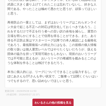
武器に大きく盛り上げてくれたことは忘れていないし、好きな人
間である。やったことは極めて愚かだと思うが、頑張ってほしい
と思う。
再発防止の一案としては、まずはおいうリーグはこれらオンライ
ン大会で起こる不正への対応は明文化しておくべきであろう。こ
れをするだけで不正を行う者への言い訳の余地を減らし、運営の
立場を明らかにすることで信用を得ることができる。また、あり
得る不正防止策はマスターリーグ以降での本人確認による厳格化
であろう。最低限複垢への抑止力にはなる。この規模の個人情報
の取り扱いは個人運営レベルではやりたくないだろうが、扱える
団体の協力を持って実現可能かもしれない。現状のおいうリーグ
では不可能と思えるが、おいうリーグの権威性を鑑みるとこのよ
うな体制を作ることは検討できるだろう。
本当に個人的には、リーグについてできることは協力するし、ぴ
ぽにあさんもOTさんも辛い状況で、ご飯奢って話聞くぐらいはい
つでもするので、思い詰めないでほしいと思う。
更新日時：2026/05/28 11:53
（作成日時：2026/05/27 22:37）
わいるさんの他の投稿を見る