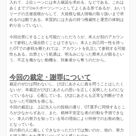
入れて、上位シーンには本人確認を求める、などである。これは
あくまでプロeスポーツシーンとしてよくある形であるが、おいう
リーグの主催規模からして、大規模な個人情報の取り扱いまで求
めるのは酷である。本質的には大会の持つ権威性と運営の体制は
釣り合っていない。
今回出禁にすることも可能だっただろうが、本人が別のアカウン
トで参戦した場合防ぐことはできない。本人と自己同一性を持っ
たOTでの参戦を断たれては、アカウントを乱立して参戦する可能
性もある。出禁という処遇は、明るみになった際本人が困るとい
う、不正を働かない動機を、対象者から奪うのだから。
今回の裁定・謝罪について
裁定のぜひは問わないし、ぴぽにあさんに責を問うことはしたく
ないが、本裁定がぴぽにあさんの思いを正しく反映したものにな
っているかは、心配している。ぴぽにあさんも正常な判断ができ
なかった可能性を感じる。
今回の裁定は、上記当人らの投稿の通り、OT選手に同情するとこ
ろが少なからずあり、また、精神不安定な者の行動を予測できな
い、本人の努力を知っている等の理由により特例でのお咎め無し
となっている。
目の前の人に厳しくできなかっただけでは無いのか、他の、努力
を踏み躙られた選手についてどう感じたのか。