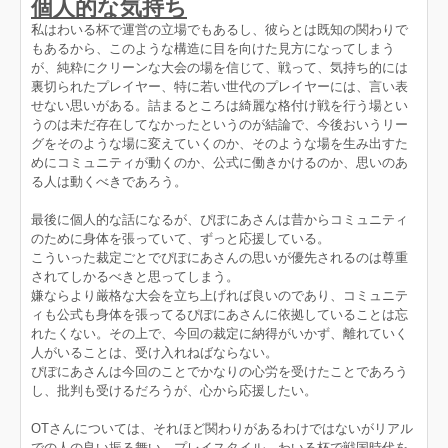
個人的な気持ち
私はわいる杯で運営の立場でもあるし、彼らとは既知の関わりで
もあるから、このような構造に目を向けた見方になってしまう
が、純粋にクリーンな大会の場を信じて、戦って、気持ち的には
裏切られたプレイヤー、特に若い世代のプレイヤーには、言い表
せない思いがある。詰まるところは綺麗な格付け戦を行う場とい
うのは未だ存在してなかったというのが結論で、今後おいうリー
グをそのような場に変えていくのか、そのような場を生み出すた
めにコミュニティが動くのか、公式に働きかけるのか、思いのあ
る人は動くべきであろう。
最後に個人的な話になるが、ぴぽにあさんは昔からコミュニティ
のために身体を張っていて、ずっと応援している。
こういった裁定ごとでぴぽにあさんの思いが優先されるのは尊重
されてしかるべきと思ってしまう。
嫌ならより厳格な大会を立ち上げれば良いのであり、コミュニテ
ィも公式も身体を張ってるぴぽにあさんに依拠していることは忘
れたくない。その上で、今回の裁定に納得がいかず、離れていく
人がいることは、受け入れねばならない。
ぴぽにあさんは今回のことでかなりの心労を受けたことであろう
し、批判も受けるだろうが、心から応援したい。
OTさんについては、それほど関わりがあるわけではないがリアル
での人の良い振る舞い、プレイスタイル、わいる杯で戦国時代を