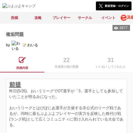
新規登録・ログイン
投稿
攻略
プレイヤー
サークル
イベント
3877
複垢問題
by
わいる
22
31
作成者の他の投稿
いいね！してくれた人
投稿内容
前提
昨日(5/26)、おいうリーグでOT選手が「3」選手としても参加して
いたことが明るみになった。
おいうリーグとはぴぽにあ選手が主催する非公式のリーグ戦であ
るが、同時に最もぷよぷよプレイヤーの実力を反映した格付け戦
(ランク戦)として広くコミュニティに受け入れられている大会であ
る。