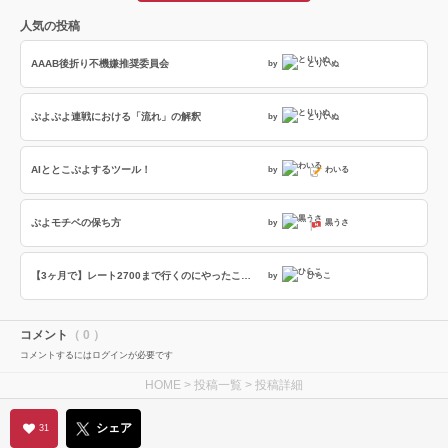
人気の投稿
AAAB後折り不機嫌推奨委員会
by
とりいぬ
ぷよぷよ連戦における「流れ」の解釈
by
とりいぬ
AIととこぷよするツール！
by
わいる
ぷよモチベの保ち方
by
黒うさ
【3ヶ月で】レート2700まで行くのにやったことまとめ【2450→2700】
by
ひらこ
コメント
（ 0 ）
コメントするにはログインが必要です
HOME
>
投稿一覧
> 投稿詳細
シェア
31