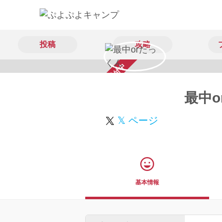
投稿
攻略
スカウト受付中
最中o
𝕏 ページ
基本情報