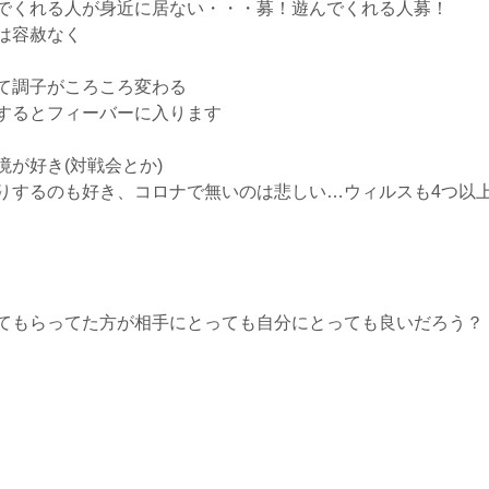
でくれる人が身近に居ない・・・募！遊んでくれる人募！
は容赦なく
て調子がころころ変わる
するとフィーバーに入ります
が好き(対戦会とか)
りするのも好き、コロナで無いのは悲しい…ウィルスも4つ以
てもらってた方が相手にとっても自分にとっても良いだろう？