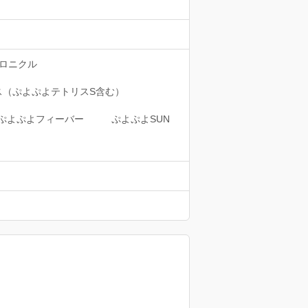
ロニクル
ス（ぷよぷよテトリスS含む）
ぷよぷよフィーバー
ぷよぷよSUN