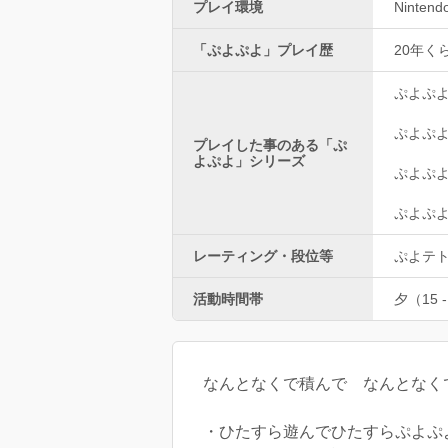
プレイ環境
Nintend
「ぷよぷよ」プレイ歴
20年く
ぷよぷ
ぷよぷよ
プレイした事のある「ぷ
よぷよ」シリーズ
ぷよぷ
ぷよぷ
レーティング・段位等
ぷよテト
活動時間帯
夕（15 -
なんとなくで積んで なんとなく
・ひたすら遊んでひたすらぷよぷ