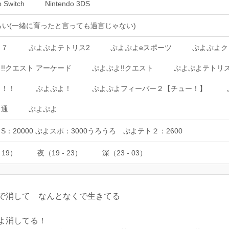
o Switch
Nintendo 3DS
らい(一緒に育ったと言っても過言じゃない)
よ７
ぷよぷよテトリス2
ぷよぷよeスポーツ
ぷよぷよク
!!クエスト アーケード
ぷよぷよ!!クエスト
ぷよぷよテトリ
よ！！
ぷよぷよ！
ぷよぷよフィーバー２【チュー！】
よ通
ぷよぷよ
S：20000 ぷよスポ：3000うろうろ ぷよテト２：2600
 19）
夜（19 - 23）
深（23 - 03）
で消して なんとなくで生きてる
よ消してる！