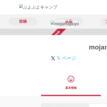
投稿
攻略
スカウト受付中
moja
𝕏 ページ
基本情報