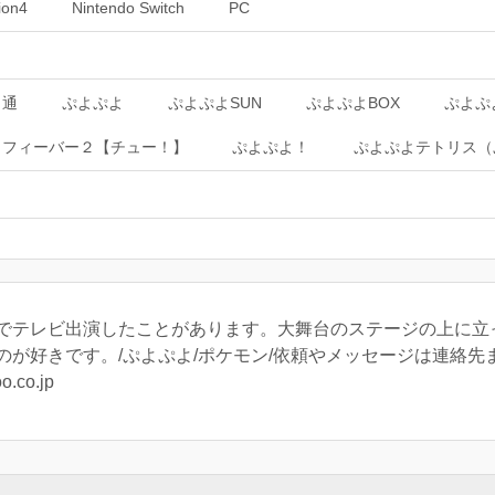
ion4
Nintendo Switch
PC
よ通
ぷよぷよ
ぷよぷよSUN
ぷよぷよBOX
ぷよぷ
よフィーバー２【チュー！】
ぷよぷよ！
ぷよぷよテトリス（
でテレビ出演したことがあります。大舞台のステージの上に立
が好きです。/ぷよぷよ/ポケモン/依頼やメッセージは連絡先
o.co.jp