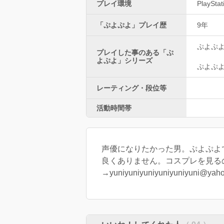
プレイ環境
PlayStat
「ぷよぷよ」プレイ歴
9年
ぷよぷ
プレイした事のある「ぷ
よぷよ」シリーズ
ぷよぷ
レーティング・段位等
活動時間帯
声優になりたかった男。ぷよぷよ
良くありません。コスプレを見るの
→yuniyuniyuniyuniyuniyuni@yaho