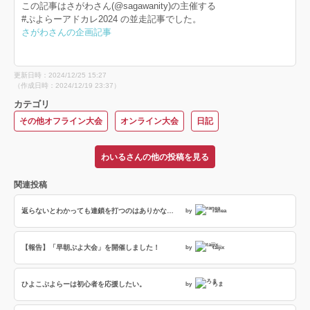
この記事はさがわさん(@sagawanity)の主催する
#ぷよらーアドカレ2024 の並走記事でした。
さがわさんの企画記事
更新日時：2024/12/25 15:27
（作成日時：2024/12/19 23:37）
カテゴリ
その他オフライン大会
オンライン大会
日記
わいるさんの他の投稿を見る
関連投稿
返らないとわかっても連鎖を打つのはありかなしか
by
ranea
【報告】「早朝ぷよ大会」を開催しました！
by
taijix
ひよこぷよらーは初心者を応援したい。
by
ろま