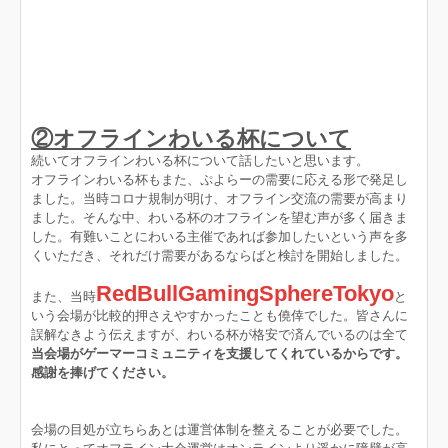
②オフラインわいる杯について
続いてオフラインわいる杯について話したいと思います。
オフラインわいる杯もまた、ぷよらーの需要に応える形で発足し
ました。当時コロナ規制が明け、オフライン交流の需要が高まり
ました。そんな中、わいる杯のオフラインを望む声が多く届きま
した。有難いことにわいる主催であれば参加したいという声を多
くいただき、それだけ需要があるならばと検討を開始しました。
RedBullGamingSphereTokyo
また、当時
と
いう会場が比較的押さえやすかったことも僥倖でした。皆さんに
誤解なきよう伝えますが、わいる杯が格安で済んでいるのは全て
当会場がゲーマーコミュニティを支援してくれているからです。
感謝を捧げてください。
会場の目処が立ちらあとは運営体制を整えることが必要でした。