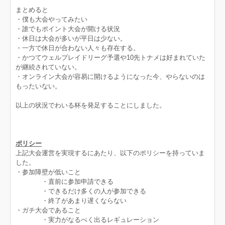
まとめると
・僕も大会やってみたい
・誰でもポイント大会が開ける状況
・休日は大会が多いが平日は少ない。
・一方で休日が合わない人々も存在する。
・かつてウェルプレイドリーグ予選や10先トナメは好まれていた
が継続されていない。
・オンライン大会が容易に開けるようになった今、やらないのは
もったいない。
以上の状況でわいる杯を発足することにしました。
ポリシー
上記大会運営を実現するにあたり、以下のポリシーを持っていま
した。
・参加障壁が低いこと
・直前に参加申請できる
・できるだけ多くの人が参加できる
・終了があまり遅くならない
・ガチ大会であること
・実力がなるべく出るレギュレーション