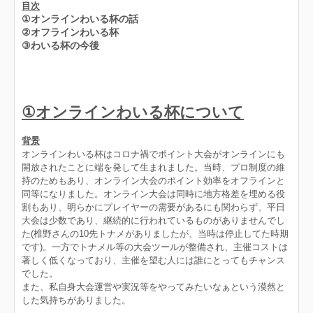
目次
①オンラインわいる杯の話
②オフラインわいる杯
③わいる杯の今後
①オンラインわいる杯について
背景
オンラインわいる杯はコロナ禍でポイント大会がオンラインにも
開放されたことに端を発して生まれました。当時、プロ制度の維
持のためもあり、オンライン大会のポイント効率をオフラインと
同等になりました。オンライン大会は同時に地方格差を埋める役
割もあり、明らかにプレイヤーの需要があるにも関わらず、平日
大会は少数であり、継続的に行われているものがありませんでし
た(椎野さんの10先トナメがありましたが、当時は停止してた時期
です)。一方でトナメル等の大会ツールが整備され、主催コストは
著しく低くなっており、主催を望む人には誰にとってもチャンス
でした。
また、私自身大会運営や実況等をやってみたいなぁという漠然と
した気持ちがありました。