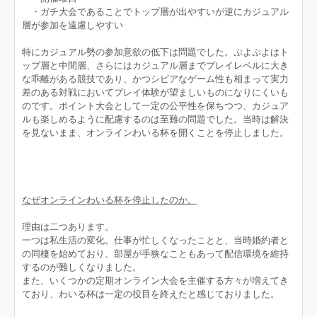
・ガチ大会であることでトップ層が出やすいが逆にカジュアル
層が参加を遠慮しやすい
特にカジュアル勢の参加意欲の低下は問題でした。ぷよぷよはト
ップ層と中間層、さらにはカジュアル層までプレイレベルに大き
な乖離がある競技であり、かつシビアなゲーム性も相まって実力
差のある対戦においてプレイ体験が望ましいものになりにくいも
のです。ポイント大会として一定の公平性を保ちつつ、カジュア
ルも楽しめるように配慮するのは至難の問題でした。当時は解決
を見ないまま、オンラインわいる杯を開くことを停止しました。
なぜオンラインわいる杯を停止したのか。
理由は二つあります。
一つは私生活の変化。仕事が忙しくなったことと、当時婚約者と
の同棲を始めており、部屋が手狭なこともあって配信環境を維持
するのが難しくなりました。
また、いくつかの定期オンライン大会を主催する方々が増えてき
ており、わいる杯は一定の役目を終えたと感じておりました。