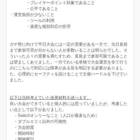
・プレイヤーポイント対象であること
・公平であること
・運営負担が少ないこと
・ツールの利用
・過度な個別対応の拒否
ガチ勢に向けて平日大会には一定の需要がある一方で、当日直前
まで参加可否が分からない人が多数いることは明らかでした。そ
ういった人々の需要を満たすため、直前まで参加可能であること
は望ましくありました。一方でわいる単独で大会運営を全て行う
のにこちらで対応には限界がある旨を明記する必要がありまし
た。心理的にセーフティを設けることで主催ハードルを下げてい
ました。
以下は当時考えていた改善材料を述べます。
良い大会ができていると個人的には思っていましたが、考慮した
い点として以下がありました。
・Switchオンリーなこと（人口が最多なため）
・ダブルエリミ以外の可能性
・大会頻度
・開始時刻
・開催曜日