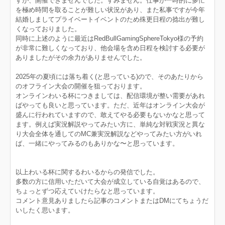
すが、開催できませんでした。すみません。仕事が一時的に多忙
を極め時間を取ることが難しい状況があり、また私事ですが今年
結婚しましてプライベートイベントのため殊更日程の捻出が難し
くなっておりました。
同時に上述のように最近はRedBullGamingSphereTokyo様の予約
が非常に難しくなっており、他会場を含め日程を検討する必要が
ありましたがその余力がありませんでした。
2025年の夏頃には落ち着く(と思っている)ので、そのあたりから
のオフライン大会の開催を狙っております。
オンラインわいる杯につきましては、配信環境が整い需要があれ
ばやっても良いと思っています。ただ、近年はオンライン大会が
盛んに行われていますので、敢えてやる必要もないかなと思って
ます。例えば実況解説やってみたい方に、単純な対戦実況と異な
り大会全体を通してのMC兼実況解説などやってみたい方がいれ
ば、一緒にやってみるのもありかな〜と思っています。
以上わいる杯に関するわいるからの発信でした。
多数の方に信用いただいて大会が成立している自覚はあるので、
ちょっとずつ応えていけたらなと思っています。
コメント意見ありましたら記事のコメントまたはDMにてちょうだ
いしたく思います。