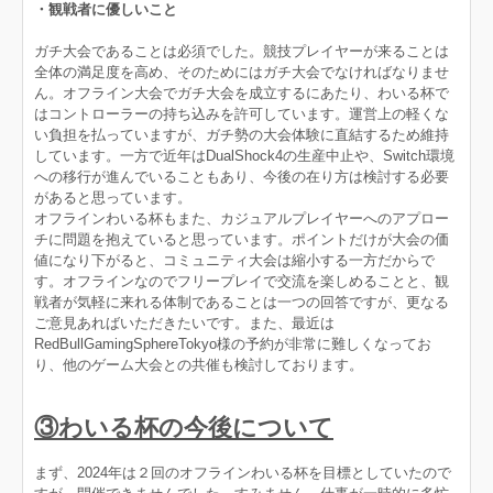
・観戦者に優しいこと
ガチ大会であることは必須でした。競技プレイヤーが来ることは
全体の満足度を高め、そのためにはガチ大会でなければなりませ
ん。オフライン大会でガチ大会を成立するにあたり、わいる杯で
はコントローラーの持ち込みを許可しています。運営上の軽くな
い負担を払っていますが、ガチ勢の大会体験に直結するため維持
しています。一方で近年はDualShock4の生産中止や、Switch環境
への移行が進んでいることもあり、今後の在り方は検討する必要
があると思っています。
オフラインわいる杯もまた、カジュアルプレイヤーへのアプロー
チに問題を抱えていると思っています。ポイントだけが大会の価
値になり下がると、コミュニティ大会は縮小する一方だからで
す。オフラインなのでフリープレイで交流を楽しめることと、観
戦者が気軽に来れる体制であることは一つの回答ですが、更なる
ご意見あればいただきたいです。また、最近は
RedBullGamingSphereTokyo様の予約が非常に難しくなってお
り、他のゲーム大会との共催も検討しております。
③わいる杯の今後について
まず、2024年は２回のオフラインわいる杯を目標としていたので