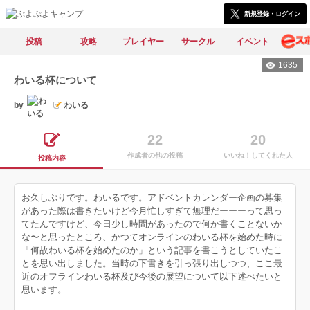
新規登録・ログイン
投稿
攻略
プレイヤー
サークル
イベント
1635
わいる杯について
by
わいる
22
20
作成者の他の投稿
いいね！してくれた人
投稿内容
お久しぶりです。わいるです。アドベントカレンダー企画の募集
があった際は書きたいけど今月忙しすぎて無理だーーーって思っ
てたんですけど、今日少し時間があったので何か書くことないか
な〜と思ったところ、かつてオンラインのわいる杯を始めた時に
「何故わいる杯を始めたのか」という記事を書こうとしていたこ
とを思い出しました。当時の下書きを引っ張り出しつつ、ここ最
近のオフラインわいる杯及び今後の展望について以下述べたいと
思います。