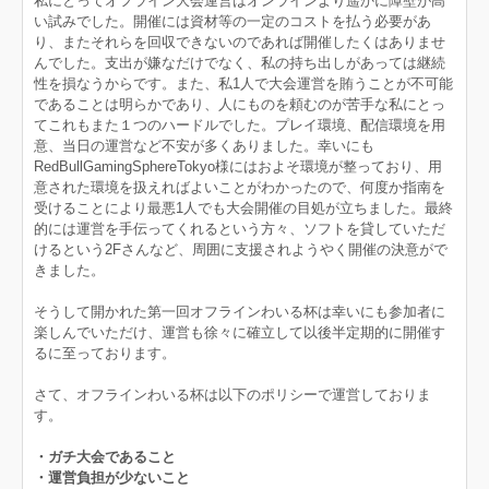
私にとってオフライン大会運営はオンラインより遥かに障壁が高
い試みでした。開催には資材等の一定のコストを払う必要があ
り、またそれらを回収できないのであれば開催したくはありませ
んでした。支出が嫌なだけでなく、私の持ち出しがあっては継続
性を損なうからです。また、私1人で大会運営を賄うことが不可能
であることは明らかであり、人にものを頼むのが苦手な私にとっ
てこれもまた１つのハードルでした。プレイ環境、配信環境を用
意、当日の運営など不安が多くありました。幸いにも
RedBullGamingSphereTokyo様にはおよそ環境が整っており、用
意された環境を扱えればよいことがわかったので、何度か指南を
受けることにより最悪1人でも大会開催の目処が立ちました。最終
的には運営を手伝ってくれるという方々、ソフトを貸していただ
けるという2Fさんなど、周囲に支援されようやく開催の決意がで
きました。
そうして開かれた第一回オフラインわいる杯は幸いにも参加者に
楽しんでいただけ、運営も徐々に確立して以後半定期的に開催す
るに至っております。
さて、オフラインわいる杯は以下のポリシーで運営しておりま
す。
・ガチ大会であること
・運営負担が少ないこと